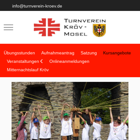
info@turnverein-kroev.de
Mobile Menu Toggle
Übungsstunden
Aufnahmeantrag
Satzung
Kursangebote
Veranstaltungen
Onlineanmeldungen
Mitternachtslauf Kröv